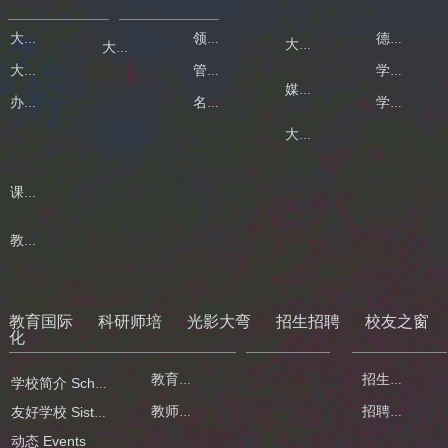
大弯简介
领导班子
德育工作
大弯新闻
大弯党建
大弯荣誉
管理团队
学生活动
媒体大弯
办学章程
名师团队
学生获奖
大弯要闻
课程课堂
教育信息化
教育国际
科研师培
光影大弯
招生招聘
校友之窗
化
大弯画卷
教育科研
招生公告
学校简介 School Profile
教师培训
招聘公告
友好学校 Sister School
动态 Events