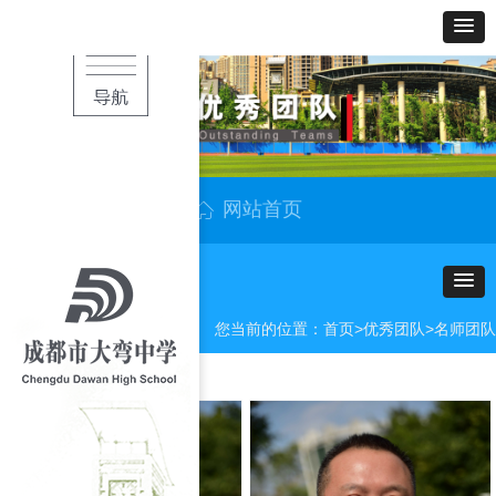
网站首页
ꀇ
您当前的位置：
首页
>优秀团队>名师团队