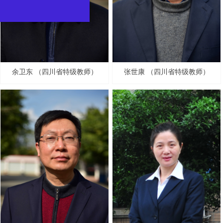
余卫东 （四川省特级教师）
张世康 （四川省特级教师）