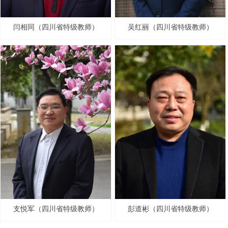
闫相同（四川省特级教师）
吴红丽（四川省特级教师）
支悦军（四川省特级教师）
彭道彬（四川省特级教师）