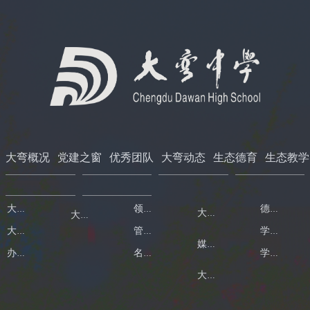
大弯概况
党建之窗
优秀团队
大弯动态
生态德育
生态教学
大弯简介
领导班子
德育工作
大弯新闻
大弯党建
大弯荣誉
管理团队
学生活动
媒体大弯
办学章程
名师团队
学生获奖
大弯要闻