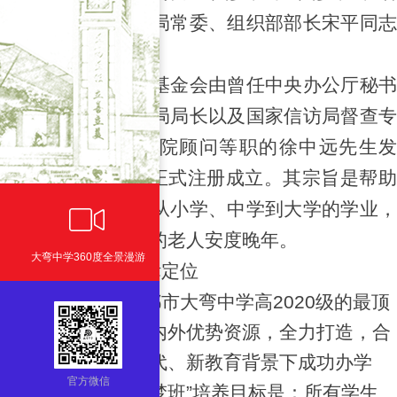
由原中共中央政治局常委、组织部部长宋平同志
题写。
江苏中远助学帮老基金会由曾任中央办公厅秘书
局副局长、老干部局局长以及国家信访局督查专
员、中国东方研究院顾问等职的徐中远先生发
起，于2012年2月正式注册成立。其宗旨是帮助
特别贫困儿童完成从小学、中学到大学的学业，
ꀕ
帮助生活特别困难的老人安度晚年。
大弯中学360度全景漫游
二、“圆梦班”的目标定位
“圆梦班”，作为成都市大弯中学高2020级的最顶
尖班级，集聚我校内外优势资源，全力打造，合
力培养，成为新时代、新教育背景下成功办学
官方微信
的“示范班级”。“圆梦班”培养目标是：所有学生