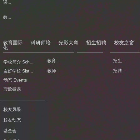
课程课堂
教育信息化
教育国际
科研师培
光影大弯
招生招聘
校友之窗
化
大弯画卷
教育科研
招生公告
学校简介 School Profile
教师培训
招聘公告
友好学校 Sister School
动态 Events
蓉欧微课
校友风采
校友动态
基金会