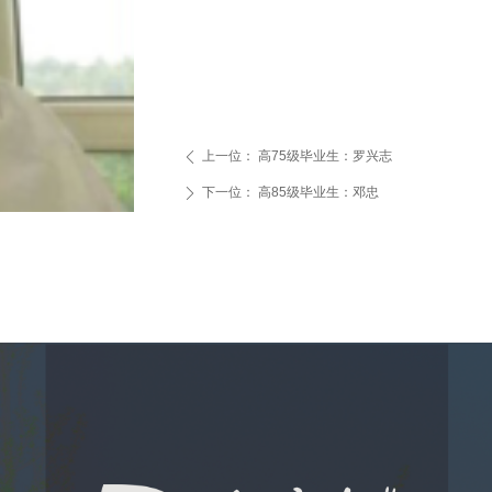
上一位：
高75级毕业生：罗兴志
ꄴ
下一位：
高85级毕业生：邓忠
ꄲ