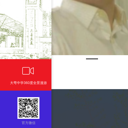
ꀕ
大弯中学360度全景漫游
官方微信